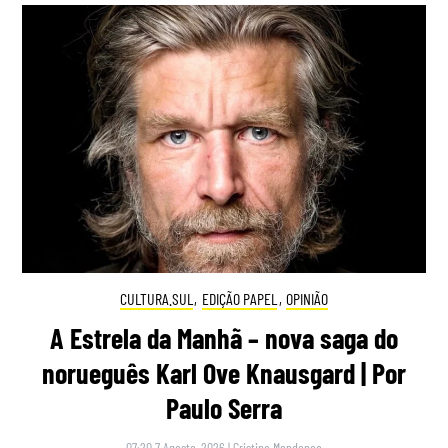
CULTURA.SUL
,
EDIÇÃO PAPEL
,
OPINIÃO
A Estrela da Manhã – nova saga do
norueguês Karl Ove Knausgard | Por
Paulo Serra
07:20 7 Agosto, 2026
|
Cristina Mendonça