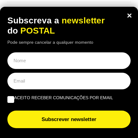
×
Subscreva a
newsletter
do
POSTAL
Pode sempre cancelar a qualquer momento
ACEITO RECEBER COMUNICAÇÕES POR EMAIL
ALGARVE
,
GASTRONOMIA
“O verdadeiro sabor da Guia”: nesta
Subscrever newsletter
churrasqueira algarvia da EN125 ainda
pode comer “excelente frango à Guia”