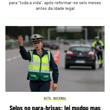
para "toda a vida", após reformar-se seis meses
antes da idade legal
AUTO
,
NACIONAL
Selos no para‑brisas: lei mudou mas