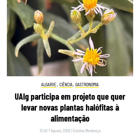
ALGARVE
,
CIÊNCIA
,
GASTRONOMIA
UAlg participa em projeto que quer
levar novas plantas halófitas à
alimentação
12:43 7 Agosto, 2026
|
Cristina Mendonça