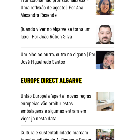
Uma reflexão de agosto | Por Ana
Alexandra Resende
Quando viver no Algarve se torna um
luxo | Por João Rúben Silva
Um olho no burro, outro no cigano | Por
José Figueiredo Santos
EUROPE DIRECT ALGARVE
União Europeia ‘aperta’: novas regras
europeias vão proibir estas
embalagens e algumas entram em
vigor já nesta data
Cultura e sustentabilidade marcam
terceira edição da Al-Bauhaus Dream