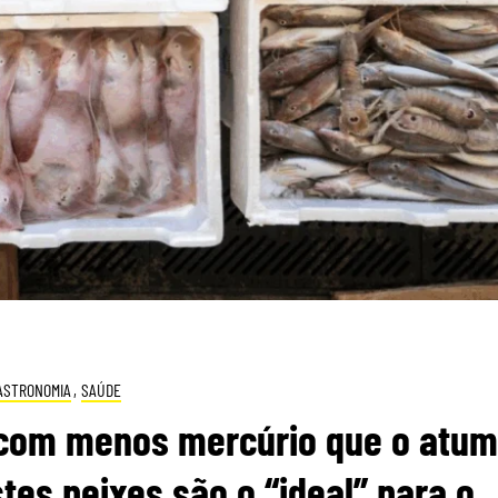
ASTRONOMIA
,
SAÚDE
 com menos mercúrio que o atum
es peixes são o “ideal” para o