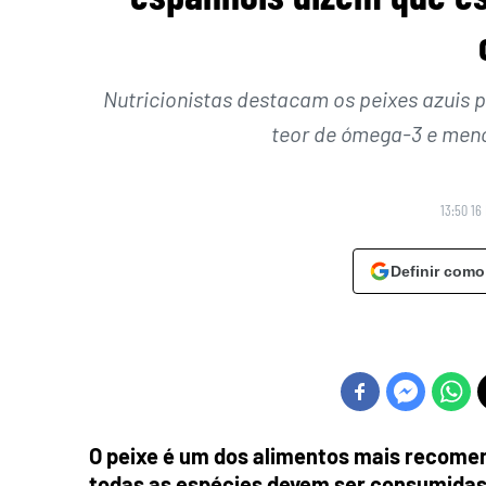
Nutricionistas destacam os peixes azuis 
teor de ómega-3 e meno
13:50 16
Definir como
O peixe é um dos alimentos mais recome
todas as espécies devem ser consumidas