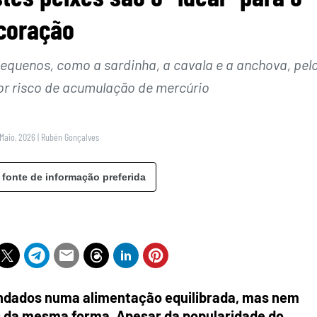
coração
pequenos, como a sardinha, a cavala e a anchova, pel
r risco de acumulação de mercúrio
 Maio, 2026
|
Rubén Gonçalves
 fonte de informação preferida
ndados numa alimentação equilibrada, mas nem
 da mesma forma. Apesar da popularidade do