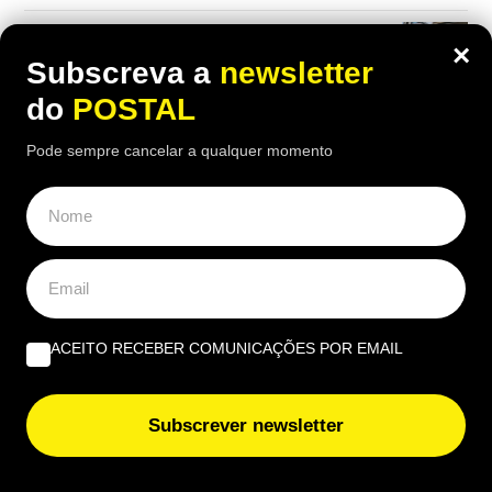
Trabalhou desde os 14 e descontou durante 49 anos,
×
mas acabou a viver numa carrinha: “Nunca pensei
Subscreva a
newsletter
chegar a esta idade sem saber onde vou dormir”
do
POSTAL
Carros autónomos conduzem melhor que os humanos?
Pode sempre cancelar a qualquer momento
Especialistas já testaram e estes foram os
‘surpreendentes’ resultados
“Deviam dar-me uma rua onde estivesse escrito ‘os
pensionistas da Segurança Social’”: reformado com 40
anos de descontos considera cortes na pensão injustos
ACEITO RECEBER COMUNICAÇÕES POR EMAIL
OPINIÃO
Subscrever newsletter
Do amor ao ódio vai apenas um passo | Por Henrique