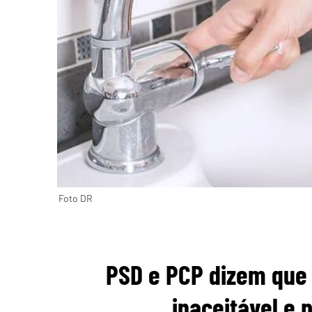
Foto DR
PSD e PCP dizem que
inaceitável e 