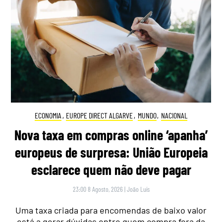
ECONOMIA
,
EUROPE DIRECT ALGARVE
,
MUNDO
,
NACIONAL
Nova taxa em compras online ‘apanha’
europeus de surpresa: União Europeia
esclarece quem não deve pagar
23:00 8 Agosto, 2026
|
João Luís
Uma taxa criada para encomendas de baixo valor
está a gerar dúvidas entre quem compra fora da