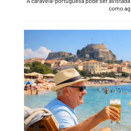
A caravela-portuguesa pode ser avistada 
como agi