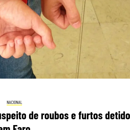
NACIONAL
speito de roubos e furtos detid
em Faro