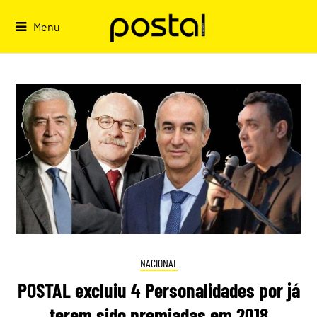
Skip
to
Menu
content
NACIONAL
POSTAL excluiu 4 Personalidades por já
terem sido premiadas em 2018