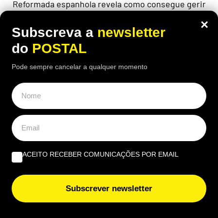
Reformada espanhola revela como consegue gerir
mensalmente uma pensão de 1.100 euros perante
×
preços cada vez mais elevados
Subscreva a
newsletter
do
POSTAL
Pode sempre cancelar a qualquer momento
ACEITO RECEBER COMUNICAÇÕES POR EMAIL
Subscrever newsletter
ALGARVE
,
GASTRONOMIA