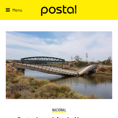
Skip
to
Menu
content
NACIONAL