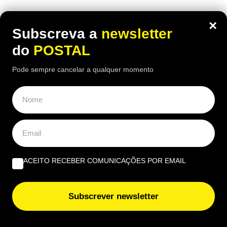
ÚLTIMAS NOTÍCIAS
×
Subscreva a
newsletter
Tavira promove yoga, observação de estrelas e
do
POSTAL
acampamentos na Mata da Conceição
Pode sempre cancelar a qualquer momento
Inspeção automóvel mudou: milhares de carros podem
reprovar mesmo sem avarias visíveis
Jovem de 20 anos fica em prisão preventiva por tráfico
de droga em Vila do Bispo
ACEITO RECEBER COMUNICAÇÕES POR EMAIL
Lídia Jorge e Dino D’Santiago são embaixadores da
candidatura Loulé Capital da Cultura 2028
Subscrever newsletter
Estádio Algarve recebe Kanye West em nova digressão
internacional