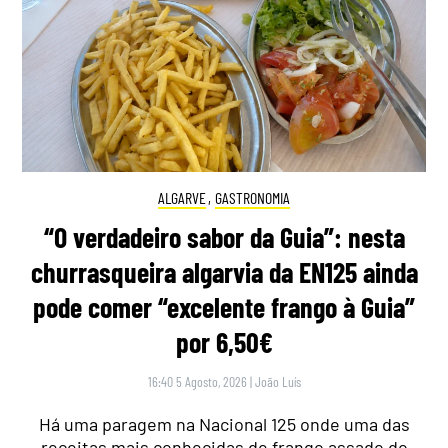
ALGARVE
,
GASTRONOMIA
“O verdadeiro sabor da Guia”: nesta
churrasqueira algarvia da EN125 ainda
pode comer “excelente frango à Guia”
por 6,50€
16:40 5 Agosto, 2026
|
João Luís
Há uma paragem na Nacional 125 onde uma das
receitas mais conhecidas de frango assado do