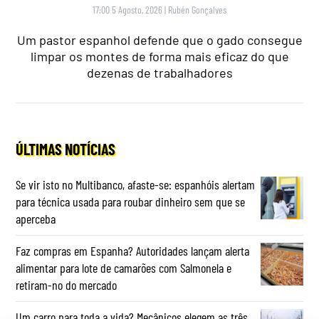
17:00 5 Agosto, 2026
|
Rubén Gonçalves
Um pastor espanhol defende que o gado consegue
limpar os montes de forma mais eficaz do que
dezenas de trabalhadores
ÚLTIMAS NOTÍCIAS
Se vir isto no Multibanco, afaste-se: espanhóis alertam
para técnica usada para roubar dinheiro sem que se
aperceba
Faz compras em Espanha? Autoridades lançam alerta
alimentar para lote de camarões com Salmonela e
retiram-no do mercado
Um carro para toda a vida? Mecânicos elegem as três