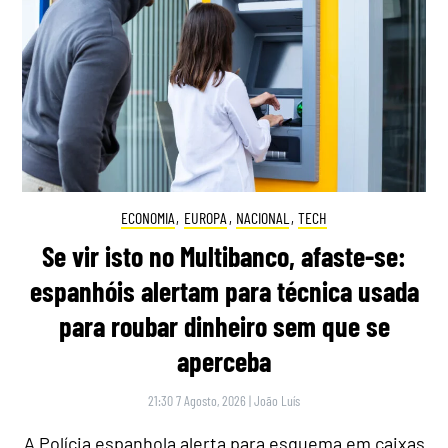
ECONOMIA
,
EUROPA
,
NACIONAL
,
TECH
Se vir isto no Multibanco, afaste-se:
espanhóis alertam para técnica usada
para roubar dinheiro sem que se
aperceba
21:30 7 Agosto, 2026
|
João Luís
A Polícia espanhola alerta para esquema em caixas