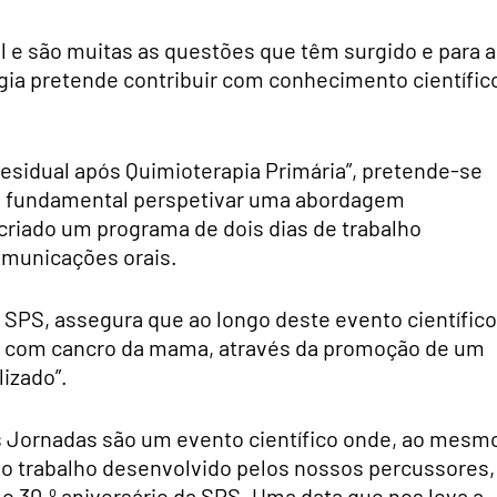
e são muitas as questões que têm surgido e para a
gia pretende contribuir com conhecimento científic
sidual após Quimioterapia Primária”, pretende-se
s é fundamental perspetivar uma abordagem
i criado um programa de dois dias de trabalho
omunicações orais.
 SPS, assegura que ao longo deste evento científico
nte com cancro da mama, através da promoção de um
lizado”.
s Jornadas são um evento científico onde, ao mesm
o trabalho desenvolvido pelos nossos percussores,
30.º aniversário da SPS. Uma data que nos leva a