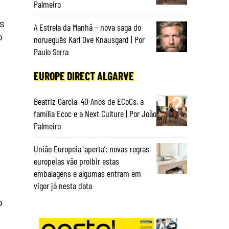
Palmeiro
s
A Estrela da Manhã – nova saga do
o
norueguês Karl Ove Knausgard | Por
Paulo Serra
EUROPE DIRECT ALGARVE
Beatriz Garcia, 40 Anos de ECoCs, a
família Ecoc e a Next Culture | Por João
Palmeiro
União Europeia ‘aperta’: novas regras
europeias vão proibir estas
embalagens e algumas entram em
vigor já nesta data
o