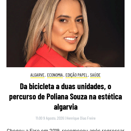
ALGARVE
,
ECONOMIA
,
EDIÇÃO PAPEL
,
SAÚDE
Da bicicleta a duas unidades, o
percurso de Poliana Souza na estética
algarvia
11:00 9 Agosto, 2026
|
Henrique Dias Freire
Chegou a Faro em 2019, recomeçou após regressar