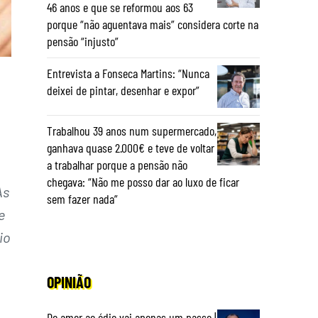
46 anos e que se reformou aos 63
porque “não aguentava mais” considera corte na
pensão “injusto”
Entrevista a Fonseca Martins: “Nunca
deixei de pintar, desenhar e expor”
Trabalhou 39 anos num supermercado,
ganhava quase 2.000€ e teve de voltar
a trabalhar porque a pensão não
chegava: “Não me posso dar ao luxo de ficar
As
sem fazer nada”
e
io
OPINIÃO
Do amor ao ódio vai apenas um passo |