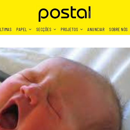
LTIMAS
PAPEL
SECÇÕES
PROJETOS
ANUNCIAR
SOBRE NÓS