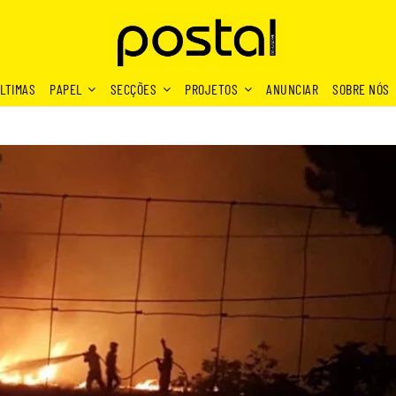
LTIMAS
PAPEL
SECÇÕES
PROJETOS
ANUNCIAR
SOBRE NÓS