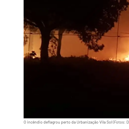
O incêndio deflagrou perto da Urbanização Vila Sol (Fotos: D