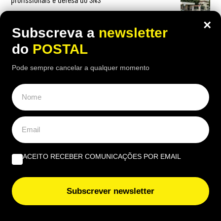
×
Subscreva a
newsletter
do
POSTAL
OPINIÃO
Pode sempre cancelar a qualquer momento
Sal C – O tesouro escondido | Por Maria João Neves
Beatriz Garcia, 40 Anos de ECoCs, a família Ecoc e a
Next Culture | Por João Palmeiro
ACEITO RECEBER COMUNICAÇÕES POR EMAIL
A Estrela da Manhã – nova saga do norueguês Karl Ove
Knausgard | Por Paulo Serra
Subscrever newsletter
EUROPE DIRECT ALGARVE