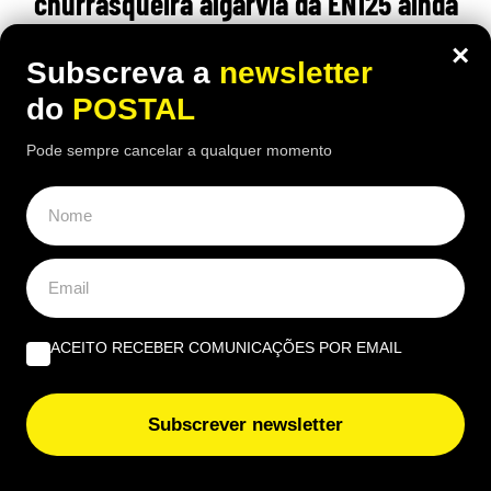
churrasqueira algarvia da EN125 ainda
pode comer “excelente frango à Guia”
×
Subscreva a
newsletter
por 6,50€
do
POSTAL
16:40 5 Agosto, 2026
|
João Luís
Pode sempre cancelar a qualquer momento
Há uma paragem na Nacional 125 onde uma das
receitas mais conhecidas de frango assado do
Algarve continuam a chamar clientes durante o
verão
ACEITO RECEBER COMUNICAÇÕES POR EMAIL
Subscrever newsletter