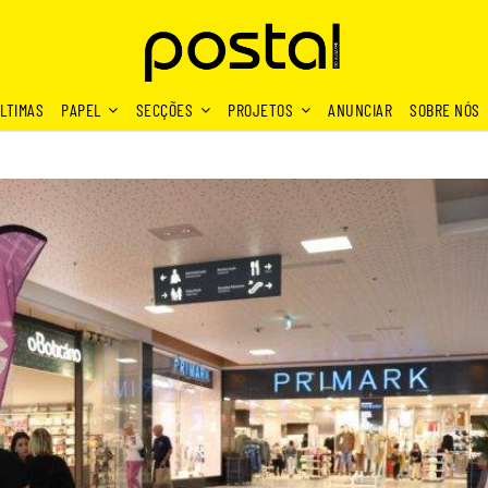
LTIMAS
PAPEL
SECÇÕES
PROJETOS
ANUNCIAR
SOBRE NÓS