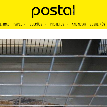
LTIMAS
PAPEL
SECÇÕES
PROJETOS
ANUNCIAR
SOBRE NÓS