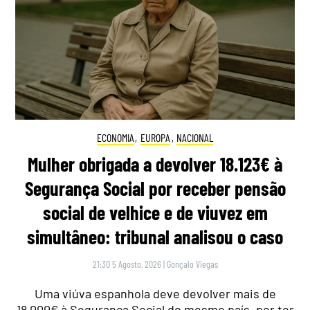
ECONOMIA
,
EUROPA
,
NACIONAL
Mulher obrigada a devolver 18.123€ à
Segurança Social por receber pensão
social de velhice e de viuvez em
simultâneo: tribunal analisou o caso
21:30 5 Agosto, 2026
|
Gonçalo Viegas
Uma viúva espanhola deve devolver mais de
18.000€ à Segurança Social do mesmo país, por ter