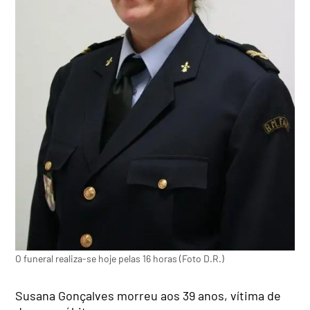
O funeral realiza-se hoje pelas 16 horas (Foto D.R.)
Susana Gonçalves morreu aos 39 anos, vítima de