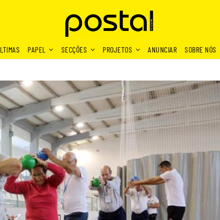
LTIMAS
PAPEL
SECÇÕES
PROJETOS
ANUNCIAR
SOBRE NÓS