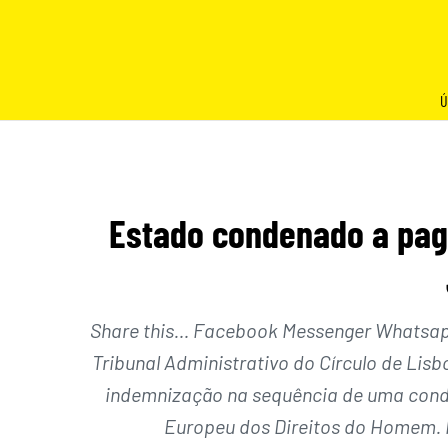
Skip
to
content
Ú
Estado condenado a pag
Share this… Facebook Messenger Whatsapp 
Tribunal Administrativo do Círculo de Lis
indemnização na sequência de uma conde
Europeu dos Direitos do Homem. 