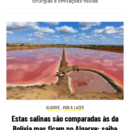
cirurgias e limitações físicas
ALGARVE
,
VIDA & LAZER
Estas salinas são comparadas às da
Bolívia mas ficam no Algarve: saiba