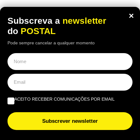
×
Subscreva a
newsletter
do
POSTAL
Pode sempre cancelar a qualquer momento
ACEITO RECEBER COMUNICAÇÕES POR EMAIL
ALGARVE
,
CIÊNCIA
Eclipse solar será observado com
Subscrever newsletter
telescópios na Fortaleza de Sagres