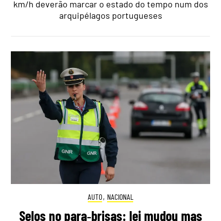
km/h deverão marcar o estado do tempo num dos
arquipélagos portugueses
AUTO
,
NACIONAL
Selos no para‑brisas: lei mudou mas