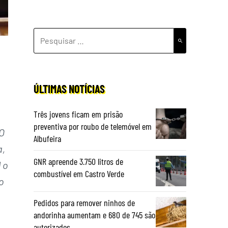
PESQUISAR
POR:
ÚLTIMAS NOTÍCIAS
Três jovens ficam em prisão
preventiva por roubo de telemóvel em
O
Albufeira
a,
GNR apreende 3.750 litros de
 o
combustível em Castro Verde
o
Pedidos para remover ninhos de
andorinha aumentam e 680 de 745 são
autorizados