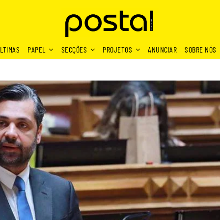
LTIMAS
PAPEL
SECÇÕES
PROJETOS
ANUNCIAR
SOBRE NÓS