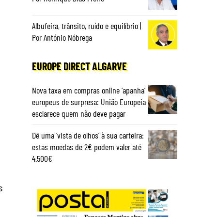
Albufeira, trânsito, ruído e equilíbrio |
Por António Nóbrega
EUROPE DIRECT ALGARVE
Nova taxa em compras online ‘apanha’
europeus de surpresa: União Europeia
esclarece quem não deve pagar
Dê uma ‘vista de olhos’ à sua carteira:
estas moedas de 2€ podem valer até
4.500€
s