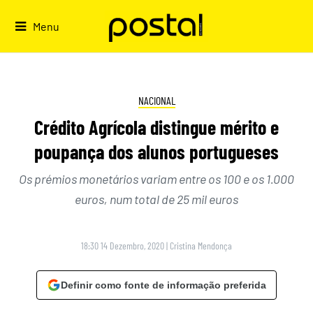
Skip
to
Menu
content
NACIONAL
Crédito Agrícola distingue mérito e
poupança dos alunos portugueses
Os prémios monetários variam entre os 100 e os 1.000
euros, num total de 25 mil euros
18:30 14 Dezembro, 2020
|
Cristina Mendonça
Definir como fonte de informação preferida