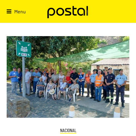
Skip
to
Menu
content
NACIONAL