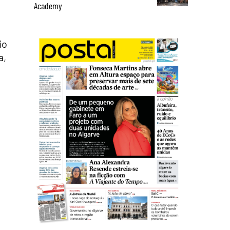
Academy
io
a,