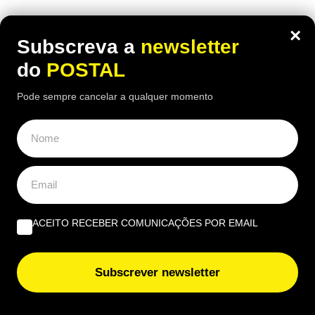
Justiça espanhola recusou aumentar a pensão de
×
um carpinteiro de 91 anos, apesar das várias
Subscreva a
newsletter
cirurgias e limitações físicas
do
POSTAL
Pode sempre cancelar a qualquer momento
ACEITO RECEBER COMUNICAÇÕES POR EMAIL
Subscrever newsletter
NACIONAL