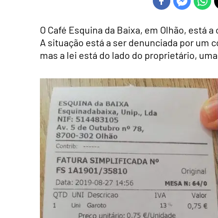
O Café Esquina da Baixa, em Olhão, está a
A situação está a ser denunciada por um 
mas a lei está do lado do proprietário, uma