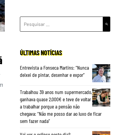
PESQUISAR
POR:
ÚLTIMAS NOTÍCIAS
ã
Entrevista a Fonseca Martins: “Nunca
t
deixei de pintar, desenhar e expor”
em
Trabalhou 39 anos num supermercado,
ganhava quase 2.000€ e teve de voltar
a trabalhar porque a pensão não
chegava: “Não me posso dar ao luxo de ficar
sem fazer nada”
Vai ver o eclipse neste dia?