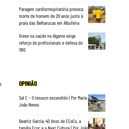
Paragem cardiorrespiratória provoca
morte de homem de 29 anos junto à
praia das Belharucas em Albufeira
Greve na saúde no Algarve exige
reforço de profissionais e defesa do
SNS
OPINIÃO
e
Sal C – O tesouro escondido | Por Maria
João Neves
Beatriz Garcia, 40 Anos de ECoCs, a
família Ecoc e a Next Culture | Por João