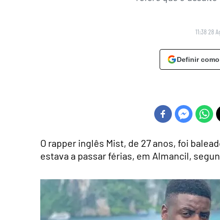
11:38 28 A
Definir como
O rapper inglês Mist, de 27 anos, foi bal
estava a passar férias, em Almancil, segu