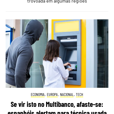
trovoada em algumas regiões
ECONOMIA
,
EUROPA
,
NACIONAL
,
TECH
Se vir isto no Multibanco, afaste-se:
espanhóis alertam para técnica usada