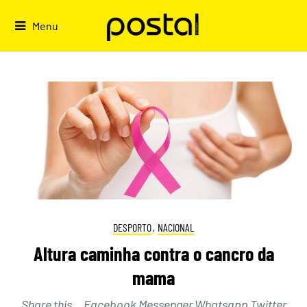
Skip
to
Menu
content
DESPORTO
,
NACIONAL
Altura caminha contra o cancro da
mama
Share this… Facebook Messenger Whatsapp Twitter