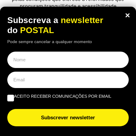
procuram tranquilidade e acessibilidade
×
Subscreva a
newsletter
do
POSTAL
ÚLTIMAS NOTÍCIAS
Pode sempre cancelar a qualquer momento
Primark ‘acelera’ em Portugal e estreia-se nestas duas
cidades: novas lojas vão abrir já em setembro
REN prevê quebra de 45% na produção solar durante o
eclipse de quarta-feira
ACEITO RECEBER COMUNICAÇÕES POR EMAIL
Incineradora no Algarve gera críticas da Zero e pedido
de reunião urgente
Subscrever newsletter
Sismo de magnitude 3,5 sentido em Ourique, Almodôvar
e Santiago do Cacém