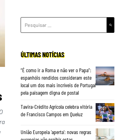
PESQUISAR
POR:
ÚLTIMAS NOTÍCIAS
“É como ir a Roma e não ver o Papa”:
espanhóis rendidos consideram este
local um dos mais incríveis de Portugal
s
pela paisagem digna de postal
Tavira-Crédito Agrícola celebra vitória
O
de Francisco Campos em Queluz
ra
e
União Europeia ‘aperta’: novas regras
europeias vão proibir estas