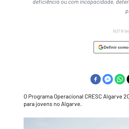
deficiência ou com incapacidade, detent
p
10:27 16 Se
Definir como
O Programa Operacional CRESC Algarve 202
para jovens no Algarve.