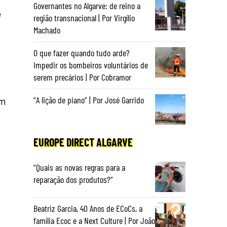
Governantes no Algarve: de reino a
e
região transnacional | Por Virgílio
Machado
O que fazer quando tudo arde?
Impedir os bombeiros voluntários de
serem precários | Por Cobramor
“A lição de piano” | Por José Garrido
um
EUROPE DIRECT ALGARVE
“Quais as novas regras para a
reparação dos produtos?”
Beatriz Garcia, 40 Anos de ECoCs, a
família Ecoc e a Next Culture | Por João