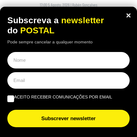
17:00 5 Agosto, 2026
|
Rubén Gonçalves
×
Um pastor espanhol defende que o gado consegue
Subscreva a
newsletter
limpar os montes de forma mais eficaz do que
do
POSTAL
dezenas de trabalhadores
Pode sempre cancelar a qualquer momento
ACEITO RECEBER COMUNICAÇÕES POR EMAIL
Subscrever newsletter