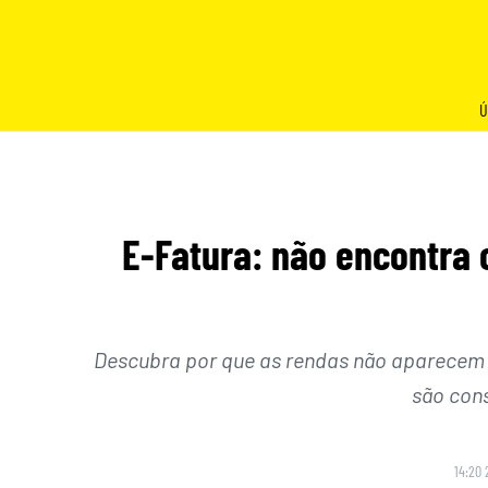
Skip
to
content
Ú
E-Fatura: não encontra 
Descubra por que as rendas não aparecem 
são con
14:20 