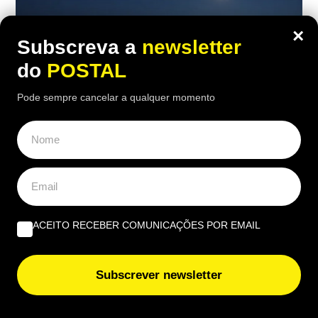
×
Subscreva a
newsletter
do
POSTAL
Pode sempre cancelar a qualquer momento
CIÊNCIA
,
NACIONAL
“Anel de diamante”: este fenómeno
raro durante o eclipse solar vai durar
ACEITO RECEBER COMUNICAÇÕES POR EMAIL
cerca de 26 segundos e é isto que vai
acontecer
Subscrever newsletter
21:00 6 Agosto, 2026
|
Gonçalo Viegas