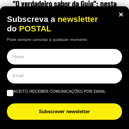
“O verdadeiro sabor da Guia”: nesta
churrasqueira algarvia da EN125 ainda
×
Subscreva a
newsletter
pode comer “excelente frango à Guia”
do
POSTAL
por 6,50€
Pode sempre cancelar a qualquer momento
16:40 5 Agosto, 2026
|
João Luís
Há uma paragem na Nacional 125 onde uma das
receitas mais conhecidas de frango assado do
Algarve continuam a chamar clientes durante o
verão
ACEITO RECEBER COMUNICAÇÕES POR EMAIL
Subscrever newsletter