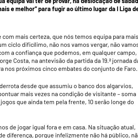
ua equipa vai ter de provar, na deslocação de sába
is e melhor” para fugir ao último lugar da I Liga d
je com mais certeza, que nós temos equipa para mai
 ciclo dificílimo, não nos vamos vergar, não vamo
e com a confiança que podemos, em qualquer campo,
orge Costa, na antevisão da partida da 19.ª jornada d
ora nos próximos cinco embates do conjunto de Faro.
derrota desde que assumiu o banco dos algarvios,
pontuar mais vezes na condição de visitante – soma
 jogos que ainda tem pela frente, 10 serão longe do
s de jogar igual fora e em casa. Na situação atual,
de diferença, porque infelizmente não há público, n