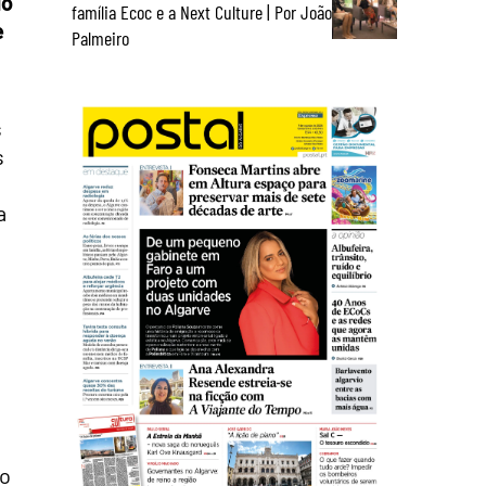
do
família Ecoc e a Next Culture | Por João
e
Palmeiro
s
s
a
ão