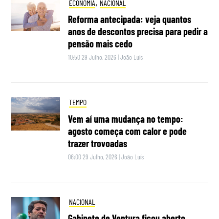
ECONOMIA
,
NACIONAL
Reforma antecipada: veja quantos
anos de descontos precisa para pedir a
pensão mais cedo
10:50 29 Julho, 2026
|
João Luís
TEMPO
Vem aí uma mudança no tempo:
agosto começa com calor e pode
trazer trovoadas
06:00 29 Julho, 2026
|
João Luís
NACIONAL
Gabinete de Ventura ficou aberto