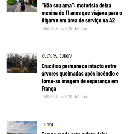
“Não sou ama”: motorista deixa
menina de 11 anos que viajava para o
Algarve em área de serviço na A2
09:56 30 Julho, 2026
|
João Luís
CULTURA
,
EUROPA
Crucifixo permanece intacto entre
árvores queimadas após incêndio e
torna-se imagem de esperança em
França
08:00 30 Julho, 2026
|
João Luís
TEMPO