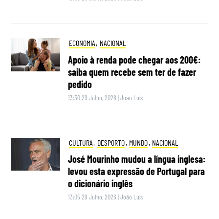
ECONOMIA
,
NACIONAL
Apoio à renda pode chegar aos 200€:
saiba quem recebe sem ter de fazer
pedido
13:30 29 Julho, 2026
|
João Luís
CULTURA
,
DESPORTO
,
MUNDO
,
NACIONAL
José Mourinho mudou a língua inglesa:
levou esta expressão de Portugal para
o dicionário inglês
13:05 29 Julho, 2026
|
João Luís