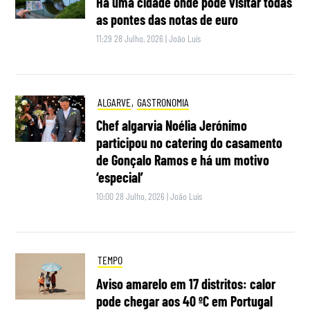
Há uma cidade onde pode visitar todas
as pontes das notas de euro
11:29 28 Julho, 2026
|
João Luís
ALGARVE
,
GASTRONOMIA
Chef algarvia Noélia Jerónimo
participou no catering do casamento
de Gonçalo Ramos e há um motivo
‘especial’
10:00 28 Julho, 2026
|
João Luís
TEMPO
Aviso amarelo em 17 distritos: calor
pode chegar aos 40 ºC em Portugal