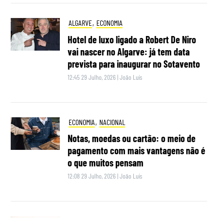
ALGARVE
,
ECONOMIA
Hotel de luxo ligado a Robert De Niro
vai nascer no Algarve: já tem data
prevista para inaugurar no Sotavento
12:45 29 Julho, 2026
|
João Luís
ECONOMIA
,
NACIONAL
Notas, moedas ou cartão: o meio de
pagamento com mais vantagens não é
o que muitos pensam
12:08 29 Julho, 2026
|
João Luís