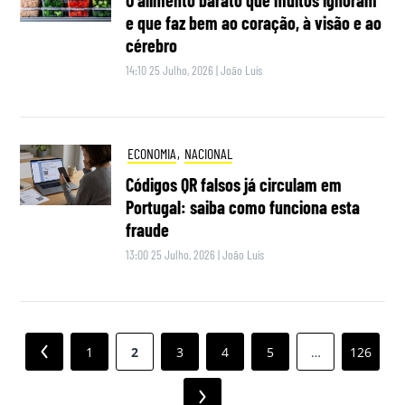
O alimento barato que muitos ignoram
e que faz bem ao coração, à visão e ao
cérebro
14:10 25 Julho, 2026
|
João Luís
ECONOMIA
,
NACIONAL
Códigos QR falsos já circulam em
Portugal: saiba como funciona esta
fraude
13:00 25 Julho, 2026
|
João Luís
Paginação
Previous
1
2
3
4
5
…
126
dos
Next