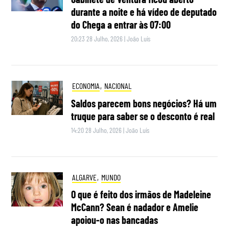
durante a noite e há vídeo de deputado
do Chega a entrar às 07:00
20:23 28 Julho, 2026
|
João Luís
ECONOMIA
,
NACIONAL
Saldos parecem bons negócios? Há um
truque para saber se o desconto é real
14:20 28 Julho, 2026
|
João Luís
ALGARVE
,
MUNDO
O que é feito dos irmãos de Madeleine
McCann? Sean é nadador e Amelie
apoiou-o nas bancadas