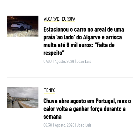
ALGARVE
,
EUROPA
Estacionou o carro no areal de uma
praia ‘ao lado’ do Algarve e arrisca
multa até 6 mil euros: “Falta de
respeito”
07:00 1 Agosto, 2026
|
João Luís
TEMPO
Chuva abre agosto em Portugal, mas o
calor volta a ganhar força durante a
semana
06:30 1 Agosto, 2026
|
João Luís