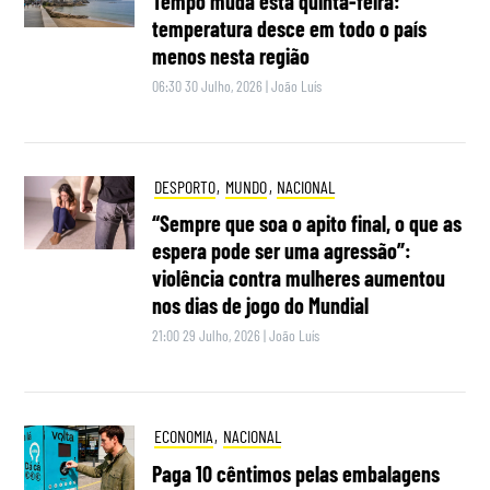
Tempo muda esta quinta-feira:
temperatura desce em todo o país
menos nesta região
06:30 30 Julho, 2026
|
João Luís
DESPORTO
,
MUNDO
,
NACIONAL
“Sempre que soa o apito final, o que as
espera pode ser uma agressão”:
violência contra mulheres aumentou
nos dias de jogo do Mundial
21:00 29 Julho, 2026
|
João Luís
ECONOMIA
,
NACIONAL
Paga 10 cêntimos pelas embalagens