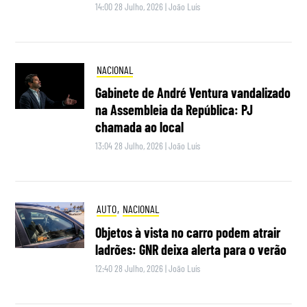
14:00 28 Julho, 2026
|
João Luís
NACIONAL
Gabinete de André Ventura vandalizado
na Assembleia da República: PJ
chamada ao local
13:04 28 Julho, 2026
|
João Luís
AUTO
,
NACIONAL
Objetos à vista no carro podem atrair
ladrões: GNR deixa alerta para o verão
12:40 28 Julho, 2026
|
João Luís