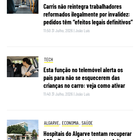
Carris não reintegra trabalhadores
reformados ilegalmente por invalidez:
pedidos têm “efeitos legais definitivos”
11:50 31 Julho, 2026
|
João Luís
TECH
Esta função no telemóvel alerta os
pais para não se esquecerem das
crianças no carro: veja como ativar
11:40 31 Julho, 2026
|
João Luís
ALGARVE
,
ECONOMIA
,
SAÚDE
Hospitais do Algarve tentam recuperar