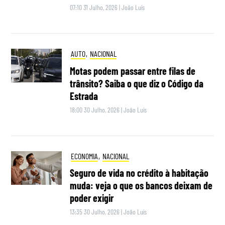
07:10 31 Julho, 2026
|
João Luís
AUTO
,
NACIONAL
Motas podem passar entre filas de
trânsito? Saiba o que diz o Código da
Estrada
18:00 30 Julho, 2026
|
João Luís
ECONOMIA
,
NACIONAL
Seguro de vida no crédito à habitação
muda: veja o que os bancos deixam de
poder exigir
13:35 30 Julho, 2026
|
João Luís