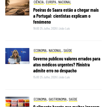
CIÊNCIA
,
EUROPA
,
NACIONAL
Poeiras do Saara estão a chegar mais
a Portugal: cientistas explicam o
fenómeno
18:00 25 Julho, 2026
|
João Luís
ECONOMIA
,
NACIONAL
,
SAÚDE
Governo publicou valores errados para
atos médicos urgentes? Ministra
admite erro no despacho
15:00 25 Julho, 2026
|
João Luís
ECONOMIA
,
GASTRONOMIA
,
SAÚDE