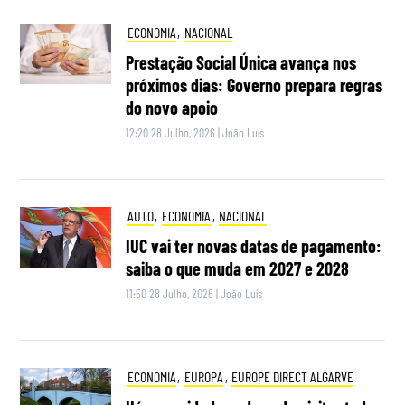
ECONOMIA
,
NACIONAL
Prestação Social Única avança nos
próximos dias: Governo prepara regras
do novo apoio
12:20 28 Julho, 2026
|
João Luís
AUTO
,
ECONOMIA
,
NACIONAL
IUC vai ter novas datas de pagamento:
saiba o que muda em 2027 e 2028
11:50 28 Julho, 2026
|
João Luís
ECONOMIA
,
EUROPA
,
EUROPE DIRECT ALGARVE