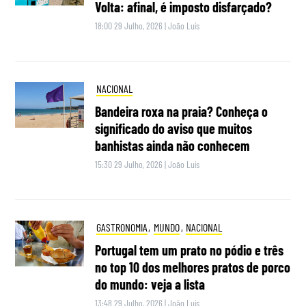
Volta: afinal, é imposto disfarçado?
18:00 29 Julho, 2026
|
João Luís
NACIONAL
Bandeira roxa na praia? Conheça o
significado do aviso que muitos
banhistas ainda não conhecem
15:30 29 Julho, 2026
|
João Luís
GASTRONOMIA
,
MUNDO
,
NACIONAL
Portugal tem um prato no pódio e três
no top 10 dos melhores pratos de porco
do mundo: veja a lista
13:48 29 Julho, 2026
|
João Luís