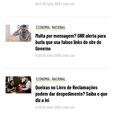
09:15 28 Julho, 2026
|
João Luís
ECONOMIA
,
NACIONAL
Multa por mensagem? GNR alerta para
burla que usa falsos links do site do
Governo
15:00 26 Julho, 2026
|
João Luís
ECONOMIA
,
NACIONAL
Queixas no Livro de Reclamações
podem dar despedimento? Saiba o que
diz a lei
12:00 26 Julho, 2026
|
João Luís