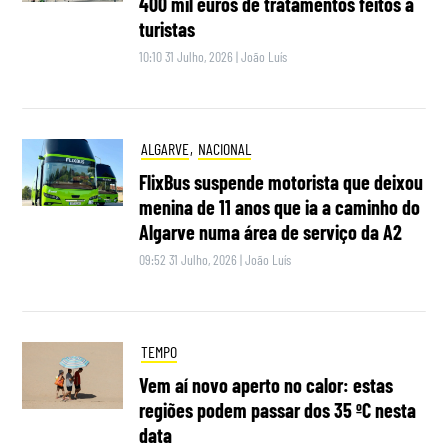
400 mil euros de tratamentos feitos a
turistas
10:10 31 Julho, 2026
|
João Luís
ALGARVE
,
NACIONAL
FlixBus suspende motorista que deixou
menina de 11 anos que ia a caminho do
Algarve numa área de serviço da A2
09:52 31 Julho, 2026
|
João Luís
TEMPO
Vem aí novo aperto no calor: estas
regiões podem passar dos 35 ºC nesta
data