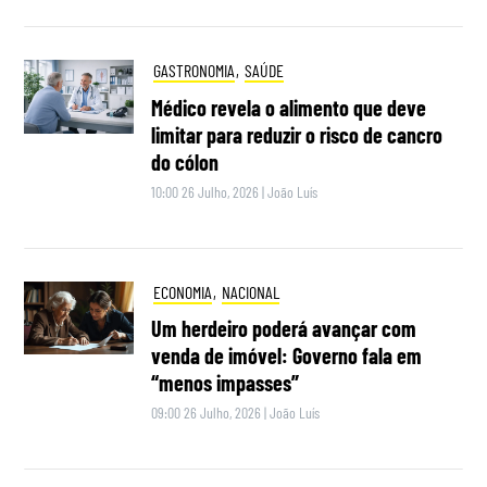
GASTRONOMIA
,
SAÚDE
Médico revela o alimento que deve
limitar para reduzir o risco de cancro
do cólon
10:00 26 Julho, 2026
|
João Luís
ECONOMIA
,
NACIONAL
Um herdeiro poderá avançar com
venda de imóvel: Governo fala em
“menos impasses”
09:00 26 Julho, 2026
|
João Luís