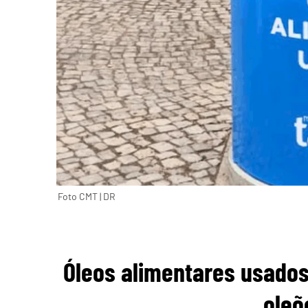
Foto CMT | DR
Óleos alimentares usados
oleõ