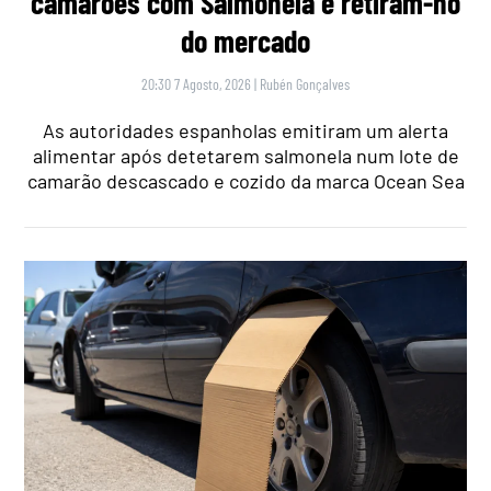
camarões com Salmonela e retiram-no
do mercado
20:30 7 Agosto, 2026
|
Rubén Gonçalves
As autoridades espanholas emitiram um alerta
alimentar após detetarem salmonela num lote de
camarão descascado e cozido da marca Ocean Sea