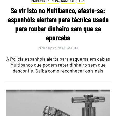
ECONOMIA
,
EUROPA
,
NACIONAL
,
TECH
Se vir isto no Multibanco, afaste-se:
espanhóis alertam para técnica usada
para roubar dinheiro sem que se
aperceba
21:30 7 Agosto, 2026
|
João Luís
A Polícia espanhola alerta para esquema em caixas
Multibanco que podem reter dinheiro sem que
desconfie. Saiba como reconhecer os sinais