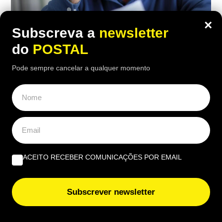
×
Subscreva a
newsletter
do
POSTAL
ECONOMIA
,
EUROPA
Pode sempre cancelar a qualquer momento
Carpinteiro reformado de 91 anos com
incapacidade vê Segurança Social
recusar-lhe subida da pensão de 850€
para 1.547€: caso foi ‘parar’ a tribunal
12:30 7 Agosto, 2026
|
Daniel Fallows
ACEITO RECEBER COMUNICAÇÕES POR EMAIL
Justiça espanhola recusou aumentar a pensão de
um carpinteiro de 91 anos, apesar das várias
Subscrever newsletter
cirurgias e limitações físicas