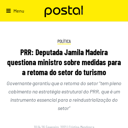
Skip
to
Menu
content
POLÍTICA
PRR: Deputada Jamila Madeira
questiona ministro sobre medidas para
a retoma do setor do turismo
Governante garantiu que a retoma do setor “tem pleno
cabimento na estratégia estrutural do PRR, que é um
instrumento essencial para a reindustrialização do
setor”
10:14 26 Fevereiro, 2021
|
Cristina Mendonça