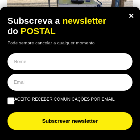
×
Subscreva a
newsletter
do
POSTAL
Pode sempre cancelar a qualquer momento
ALGARVE
,
NACIONAL
Tiago viveu em Castro Marim e trocou a
engenharia pelos gelados artesanais da
família
07:00 2 Agosto, 2026
|
JN
ACEITO RECEBER COMUNICAÇÕES POR EMAIL
Após uma década na engenharia, Tiago Correia
regressou a Mértola para dar futuro aos gelados
Nicolau, um legado familiar com 66 anos e 20
Subscrever newsletter
sabores